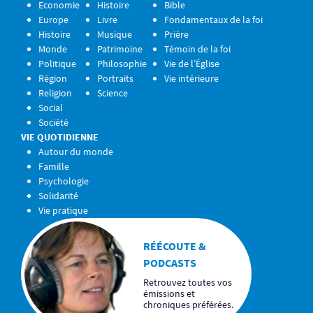
Economie
Histoire
Bible
Europe
Livre
Fondamentaux de la foi
Histoire
Musique
Prière
Monde
Patrimoine
Témoin de la foi
Politique
Philosophie
Vie de l’Église
Région
Portraits
Vie intérieure
Religion
Science
Social
Société
VIE QUOTIDIENNE
Autour du monde
Famille
Psychologie
Solidarité
Vie pratique
RÉÉCOUTE &
PODCASTS
Retrouvez toutes vos
émissions et
chroniques préférées.