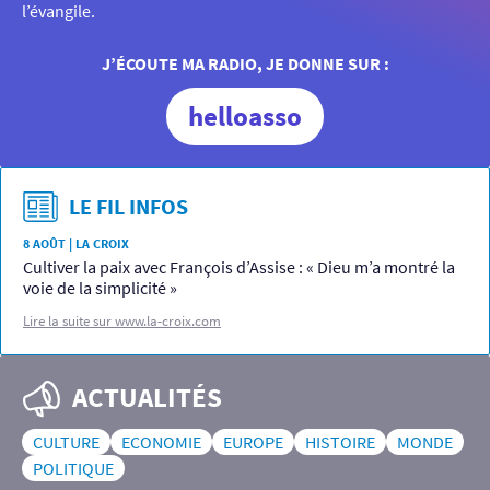
l’évangile.
J’ÉCOUTE MA RADIO, JE DONNE SUR :
helloasso
LE FIL INFOS
8 AOÛT | LA CROIX
Cultiver la paix avec François d’Assise : « Dieu m’a montré la
voie de la simplicité »
Lire la suite sur www.la-croix.com
ACTUALITÉS
CULTURE
ECONOMIE
EUROPE
HISTOIRE
MONDE
POLITIQUE