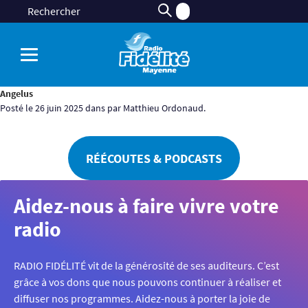
Angelus
Posté le 26 juin 2025 dans par Matthieu Ordonaud.
RÉÉCOUTES & PODCASTS
Aidez-nous à faire vivre votre
radio
RADIO FIDÉLITÉ vit de la générosité de ses auditeurs. C’est
grâce à vos dons que nous pouvons continuer à réaliser et
diffuser nos programmes. Aidez-nous à porter la joie de