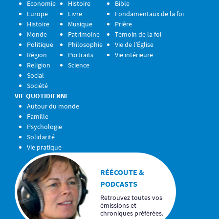
Economie
Histoire
Bible
Europe
Livre
Fondamentaux de la foi
Histoire
Musique
Prière
Monde
Patrimoine
Témoin de la foi
Politique
Philosophie
Vie de l’Église
Région
Portraits
Vie intérieure
Religion
Science
Social
Société
VIE QUOTIDIENNE
Autour du monde
Famille
Psychologie
Solidarité
Vie pratique
RÉÉCOUTE &
PODCASTS
Retrouvez toutes vos
émissions et
chroniques préférées.