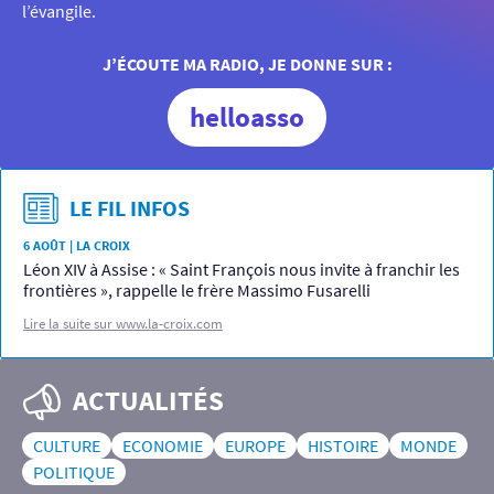
l’évangile.
J’ÉCOUTE MA RADIO, JE DONNE SUR :
helloasso
LE FIL INFOS
6 AOÛT | LA CROIX
Léon XIV à Assise : « Saint François nous invite à franchir les
frontières », rappelle le frère Massimo Fusarelli
Lire la suite sur www.la-croix.com
ACTUALITÉS
CULTURE
ECONOMIE
EUROPE
HISTOIRE
MONDE
POLITIQUE