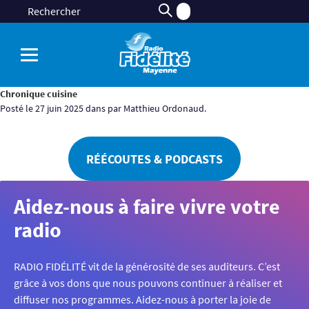
Chronique cuisine
Posté le 27 juin 2025 dans par Matthieu Ordonaud.
RÉÉCOUTES & PODCASTS
Aidez-nous à faire vivre votre
radio
RADIO FIDÉLITÉ vit de la générosité de ses auditeurs. C’est
grâce à vos dons que nous pouvons continuer à réaliser et
diffuser nos programmes. Aidez-nous à porter la joie de