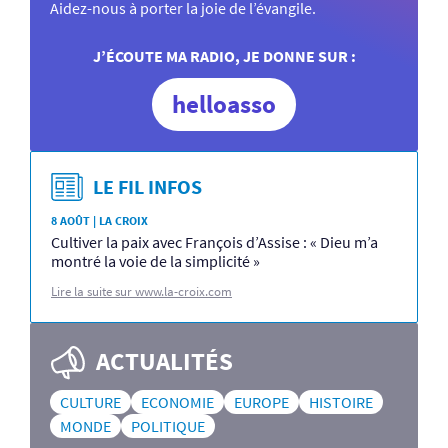
Aidez-nous à porter la joie de l’évangile.
J’ÉCOUTE MA RADIO, JE DONNE SUR :
helloasso
LE FIL INFOS
8 AOÛT | LA CROIX
Cultiver la paix avec François d’Assise : « Dieu m’a
montré la voie de la simplicité »
Lire la suite sur www.la-croix.com
ACTUALITÉS
CULTURE
ECONOMIE
EUROPE
HISTOIRE
MONDE
POLITIQUE