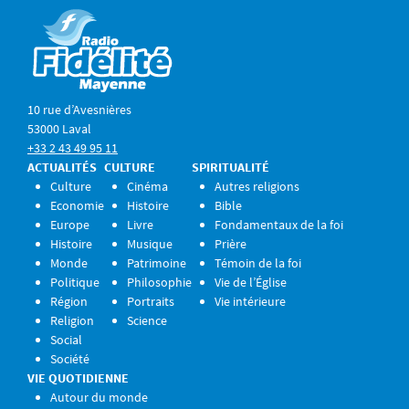
10 rue d’Avesnières
53000 Laval
+33 2 43 49 95 11
ACTUALITÉS
CULTURE
SPIRITUALITÉ
Culture
Cinéma
Autres religions
Economie
Histoire
Bible
Europe
Livre
Fondamentaux de la foi
Histoire
Musique
Prière
Monde
Patrimoine
Témoin de la foi
Politique
Philosophie
Vie de l’Église
Région
Portraits
Vie intérieure
Religion
Science
Social
Société
VIE QUOTIDIENNE
Autour du monde