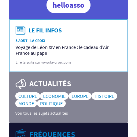
helloasso
LE FIL INFOS
8 AOÛT | LA CROIX
Voyage de Léon XIV en France : le cadeau d’Air
France au pape
Lire la suite sur www.la-croix.com
ACTUALITÉS
CULTURE
ECONOMIE
EUROPE
HISTOIRE
MONDE
POLITIQUE
Voir tous les sujets actualités
FRÉQUENCES