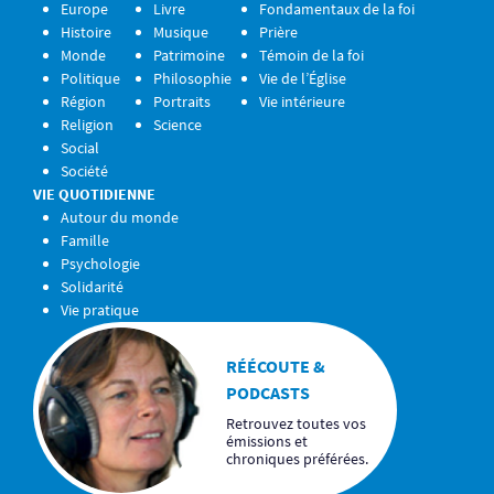
Europe
Livre
Fondamentaux de la foi
Histoire
Musique
Prière
Monde
Patrimoine
Témoin de la foi
Politique
Philosophie
Vie de l’Église
Région
Portraits
Vie intérieure
Religion
Science
Social
Société
VIE QUOTIDIENNE
Autour du monde
Famille
Psychologie
Solidarité
Vie pratique
RÉÉCOUTE &
PODCASTS
Retrouvez toutes vos
émissions et
chroniques préférées.