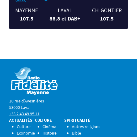
MAYENNE
LAVAL
CH-GONTIER
107.5
88.8 et DAB+
107.5
10 rue d’Avesnières
53000 Laval
+33 2 43 49 95 11
ACTUALITÉS
CULTURE
SPIRITUALITÉ
Culture
Cinéma
Autres religions
Economie
Histoire
Bible