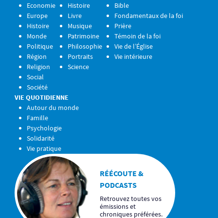
Economie
Histoire
Bible
Europe
Livre
Fondamentaux de la foi
Histoire
Musique
Prière
Monde
Patrimoine
Témoin de la foi
Politique
Philosophie
Vie de l’Église
Région
Portraits
Vie intérieure
Religion
Science
Social
Société
VIE QUOTIDIENNE
Autour du monde
Famille
Psychologie
Solidarité
Vie pratique
RÉÉCOUTE &
PODCASTS
Retrouvez toutes vos
émissions et
chroniques préférées.