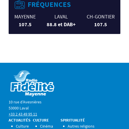
FRÉQUENCES
MAYENNE
LAVAL
CH-GONTIER
107.5
88.8 et DAB+
107.5
10 rue d’Avesnières
53000 Laval
+33 2 43 49 95 11
ACTUALITÉS
CULTURE
SPIRITUALITÉ
Culture
Cinéma
Autres religions