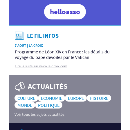
helloasso
LE FIL INFOS
7 AOÛT | LA CROIX
Programme de Léon XIV en France : les détails du
voyage du pape dévoilés par le Vatican
Lire la suite sur www.la-croix.com
ACTUALITÉS
CULTURE
ECONOMIE
EUROPE
HISTOIRE
MONDE
POLITIQUE
Voir tous les sujets actualités