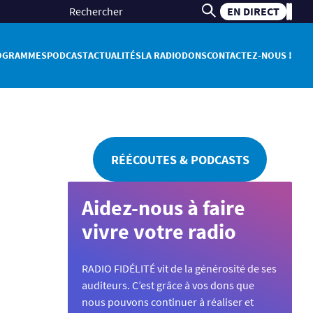
EN DIRECT
OGRAMMES
PODCAST
ACTUALITÉS
LA RADIO
DONS
CONTACTEZ-NOUS !
RÉÉCOUTES & PODCASTS
Aidez-nous à faire
vivre votre radio
RADIO FIDÉLITÉ vit de la générosité de ses
auditeurs. C’est grâce à vos dons que
nous pouvons continuer à réaliser et