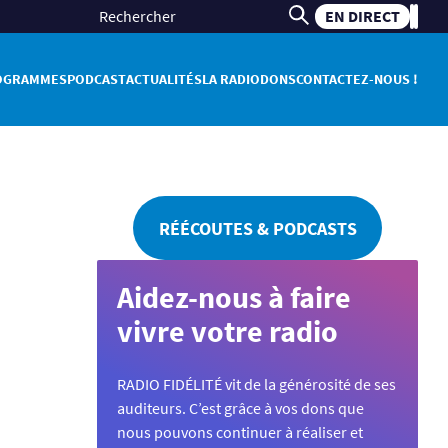
EN DIRECT
OGRAMMES
PODCAST
ACTUALITÉS
LA RADIO
DONS
CONTACTEZ-NOUS !
RÉÉCOUTES & PODCASTS
Aidez-nous à faire
vivre votre radio
RADIO FIDÉLITÉ vit de la générosité de ses
auditeurs. C’est grâce à vos dons que
nous pouvons continuer à réaliser et