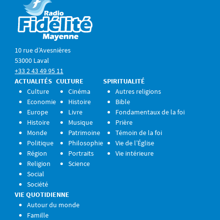
10 rue d’Avesnières
53000 Laval
+33 2 43 49 95 11
ACTUALITÉS
CULTURE
SPIRITUALITÉ
Culture
Cinéma
Autres religions
Economie
Histoire
Bible
Europe
Livre
Fondamentaux de la foi
Histoire
Musique
Prière
Monde
Patrimoine
Témoin de la foi
Politique
Philosophie
Vie de l’Église
Région
Portraits
Vie intérieure
Religion
Science
Social
Société
VIE QUOTIDIENNE
Autour du monde
Famille