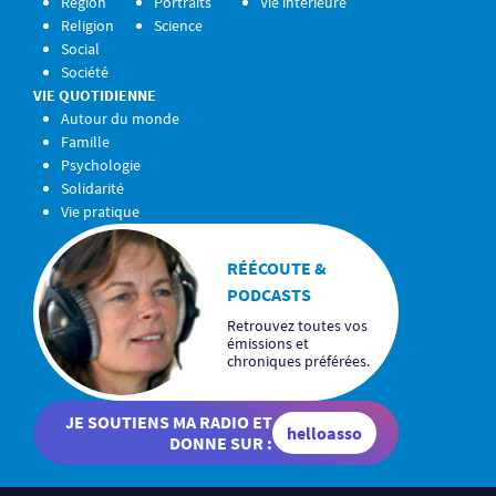
Région
Portraits
Vie intérieure
Religion
Science
Social
Société
VIE QUOTIDIENNE
Autour du monde
Famille
Psychologie
Solidarité
Vie pratique
RÉÉCOUTE &
PODCASTS
Retrouvez toutes vos
émissions et
chroniques préférées.
JE SOUTIENS MA RADIO ET
helloasso
DONNE SUR :