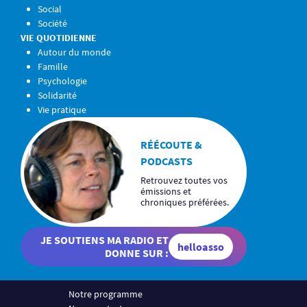
Social
Société
VIE QUOTIDIENNE
Autour du monde
Famille
Psychologie
Solidarité
Vie pratique
RÉÉCOUTE &
PODCASTS
Retrouvez toutes vos
émissions et
chroniques préférées.
JE SOUTIENS MA RADIO ET
helloasso
DONNE SUR :
Notre programme