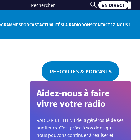
EN DIRECT
OGRAMMES
PODCAST
ACTUALITÉS
LA RADIO
DONS
CONTACTEZ-NOUS !
RÉÉCOUTES & PODCASTS
Aidez-nous à faire
vivre votre radio
RADIO FIDÉLITÉ vit de la générosité de ses
auditeurs. C’est grâce à vos dons que
nous pouvons continuer à réaliser et