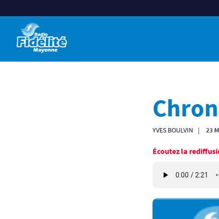
Chron
YVES BOULVIN
23 M
Écoutez la rediffusi