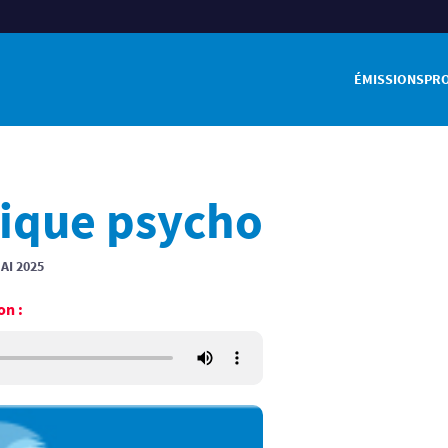
ÉMISSIONS
PR
ique psycho
AI 2025
on :