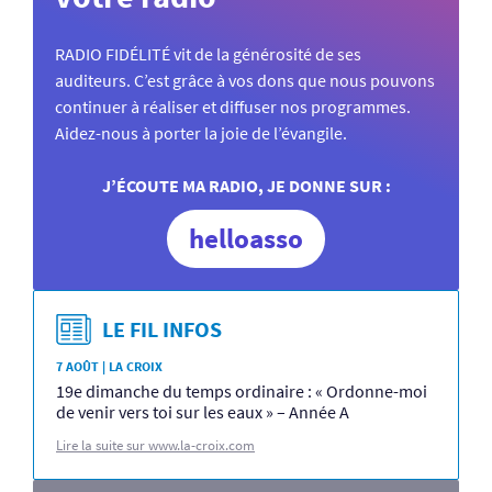
RADIO FIDÉLITÉ vit de la générosité de ses
auditeurs. C’est grâce à vos dons que nous pouvons
continuer à réaliser et diffuser nos programmes.
Aidez-nous à porter la joie de l’évangile.
J’ÉCOUTE MA RADIO, JE DONNE SUR :
helloasso
LE FIL INFOS
7 AOÛT | LA CROIX
19e dimanche du temps ordinaire : « Ordonne-moi
de venir vers toi sur les eaux » – Année A
Lire la suite sur www.la-croix.com