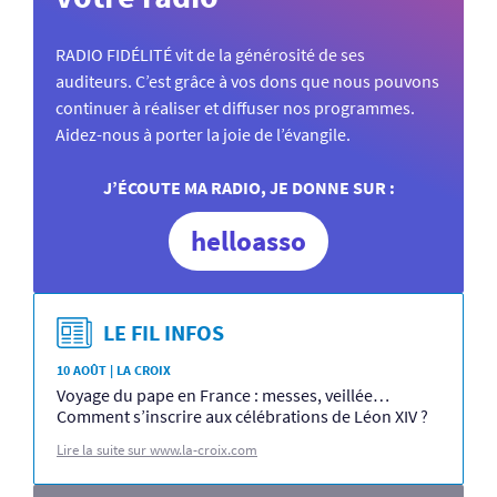
RADIO FIDÉLITÉ vit de la générosité de ses
auditeurs. C’est grâce à vos dons que nous pouvons
continuer à réaliser et diffuser nos programmes.
Aidez-nous à porter la joie de l’évangile.
J’ÉCOUTE MA RADIO, JE DONNE SUR :
helloasso
LE FIL INFOS
10 AOÛT | LA CROIX
Voyage du pape en France : messes, veillée…
Comment s’inscrire aux célébrations de Léon XIV ?
Lire la suite sur www.la-croix.com