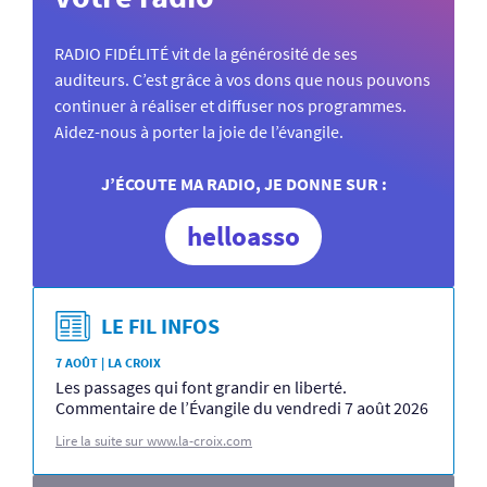
RADIO FIDÉLITÉ vit de la générosité de ses
auditeurs. C’est grâce à vos dons que nous pouvons
continuer à réaliser et diffuser nos programmes.
Aidez-nous à porter la joie de l’évangile.
J’ÉCOUTE MA RADIO, JE DONNE SUR :
helloasso
LE FIL INFOS
7 AOÛT | LA CROIX
Les passages qui font grandir en liberté.
Commentaire de l’Évangile du vendredi 7 août 2026
Lire la suite sur www.la-croix.com