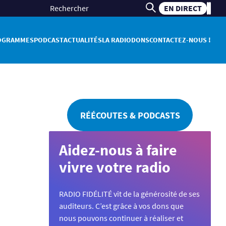
EN DIRECT
OGRAMMES
PODCAST
ACTUALITÉS
LA RADIO
DONS
CONTACTEZ-NOUS !
RÉÉCOUTES & PODCASTS
Aidez-nous à faire
vivre votre radio
RADIO FIDÉLITÉ vit de la générosité de ses
auditeurs. C’est grâce à vos dons que
nous pouvons continuer à réaliser et