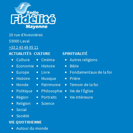
10 rue d’Avesnières
53000 Laval
+33 2 43 49 95 11
ACTUALITÉS
CULTURE
SPIRITUALITÉ
Culture
Cinéma
Autres religions
Economie
Histoire
Bible
Europe
Livre
Fondamentaux de la foi
Histoire
Musique
Prière
Monde
Patrimoine
Témoin de la foi
Politique
Philosophie
Vie de l’Église
Région
Portraits
Vie intérieure
Religion
Science
Social
Société
VIE QUOTIDIENNE
Autour du monde