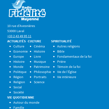
10 rue d’Avesnières
53000 Laval
+33 2 43 49 95 11
ACTUALITÉS
CULTURE
SPIRITUALITÉ
Culture
Cinéma
Autres religions
Economie
Histoire
Bible
Europe
Livre
Fondamentaux de la foi
Histoire
Musique
Prière
Monde
Patrimoine
Témoin de la foi
Politique
Philosophie
Vie de l’Église
Région
Portraits
Vie intérieure
Religion
Science
Social
Société
VIE QUOTIDIENNE
Autour du monde
Famille