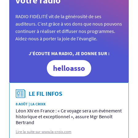
RADIO FIDÉLITÉ vit de la générosité de ses
auditeurs. C’est grâce à vos dons que nous pouvons
continuer à réaliser et diffuser nos programmes.
Aidez-nous à porter la joie de l’évangile.
J’ÉCOUTE MA RADIO, JE DONNE SUR :
helloasso
LE FIL INFOS
8 AOÛT | LA CROIX
Léon XIV en France : « Ce voyage sera un événement
historique et exceptionnel », assure Mgr Benoît
Bertrand
Lire la suite sur www.la-croix.com