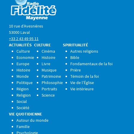
10 rue d’Avesnières
53000 Laval
+33 2 43 49 95 11
ACTUALITÉS
CULTURE
SPIRITUALITÉ
Culture
Cinéma
Autres religions
Economie
Histoire
Bible
Europe
Livre
Fondamentaux de la foi
Histoire
Musique
Prière
Monde
Patrimoine
Témoin de la foi
Politique
Philosophie
Vie de l’Église
Région
Portraits
Vie intérieure
Religion
Science
Social
Société
VIE QUOTIDIENNE
Autour du monde
Famille
Psychologie