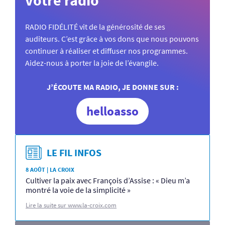
RADIO FIDÉLITÉ vit de la générosité de ses
auditeurs. C’est grâce à vos dons que nous pouvons
continuer à réaliser et diffuser nos programmes.
Aidez-nous à porter la joie de l’évangile.
J’ÉCOUTE MA RADIO, JE DONNE SUR :
helloasso
LE FIL INFOS
8 AOÛT | LA CROIX
Cultiver la paix avec François d’Assise : « Dieu m’a
montré la voie de la simplicité »
Lire la suite sur www.la-croix.com