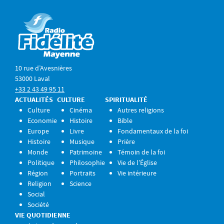
10 rue d’Avesnières
53000 Laval
+33 2 43 49 95 11
ACTUALITÉS
CULTURE
SPIRITUALITÉ
Culture
Cinéma
Autres religions
Economie
Histoire
Bible
Europe
Livre
Fondamentaux de la foi
Histoire
Musique
Prière
Monde
Patrimoine
Témoin de la foi
Politique
Philosophie
Vie de l’Église
Région
Portraits
Vie intérieure
Religion
Science
Social
Société
VIE QUOTIDIENNE