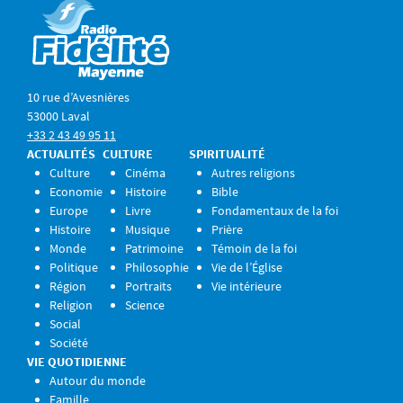
10 rue d’Avesnières
53000 Laval
+33 2 43 49 95 11
ACTUALITÉS
CULTURE
SPIRITUALITÉ
Culture
Cinéma
Autres religions
Economie
Histoire
Bible
Europe
Livre
Fondamentaux de la foi
Histoire
Musique
Prière
Monde
Patrimoine
Témoin de la foi
Politique
Philosophie
Vie de l’Église
Région
Portraits
Vie intérieure
Religion
Science
Social
Société
VIE QUOTIDIENNE
Autour du monde
Famille