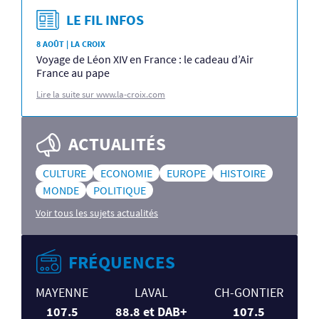
LE FIL INFOS
8 AOÛT | LA CROIX
Voyage de Léon XIV en France : le cadeau d’Air
France au pape
Lire la suite sur www.la-croix.com
ACTUALITÉS
CULTURE
ECONOMIE
EUROPE
HISTOIRE
MONDE
POLITIQUE
Voir tous les sujets actualités
FRÉQUENCES
MAYENNE
LAVAL
CH-GONTIER
107.5
88.8 et DAB+
107.5