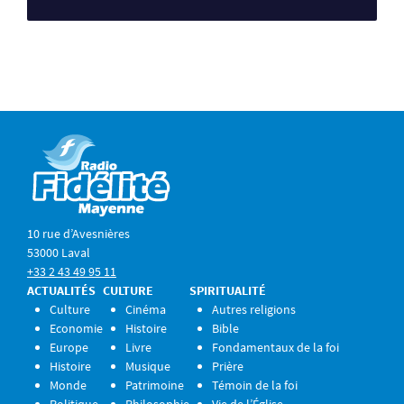
10 rue d’Avesnières
53000 Laval
+33 2 43 49 95 11
ACTUALITÉS
CULTURE
SPIRITUALITÉ
Culture
Cinéma
Autres religions
Economie
Histoire
Bible
Europe
Livre
Fondamentaux de la foi
Histoire
Musique
Prière
Monde
Patrimoine
Témoin de la foi