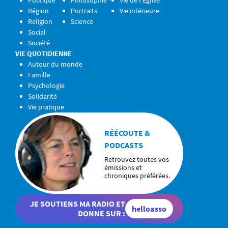
Politique
Philosophie
Vie de l’Église
Région
Portraits
Vie intérieure
Religion
Science
Social
Société
VIE QUOTIDIENNE
Autour du monde
Famille
Psychologie
Solidarité
Vie pratique
RÉÉCOUTE &
PODCASTS
Retrouvez toutes vos
émissions et
chroniques préférées.
JE SOUTIENS MA RADIO ET
helloasso
DONNE SUR :