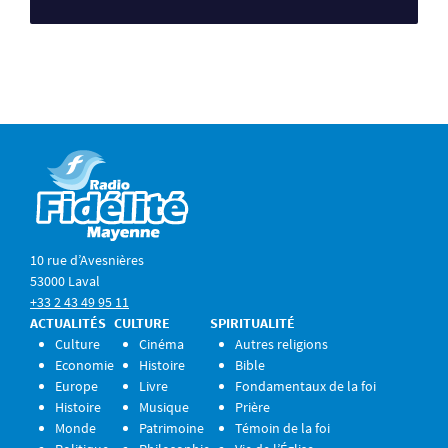
10 rue d’Avesnières
53000 Laval
+33 2 43 49 95 11
ACTUALITÉS
CULTURE
SPIRITUALITÉ
Culture
Cinéma
Autres religions
Economie
Histoire
Bible
Europe
Livre
Fondamentaux de la foi
Histoire
Musique
Prière
Monde
Patrimoine
Témoin de la foi