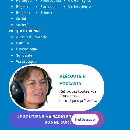
Politique
Philosophie
Vie de l’Église
Région
Portraits
Vie intérieure
Religion
Science
Social
Société
VIE QUOTIDIENNE
Autour du monde
Famille
Psychologie
Solidarité
Vie pratique
RÉÉCOUTE &
PODCASTS
Retrouvez toutes vos
émissions et
chroniques préférées.
JE SOUTIENS MA RADIO ET
helloasso
DONNE SUR :