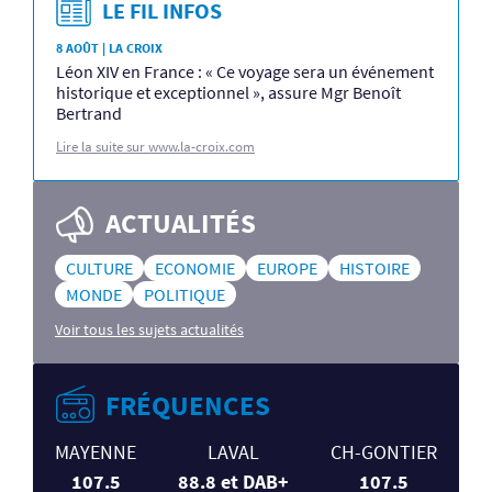
LE FIL INFOS
8 AOÛT | LA CROIX
Léon XIV en France : « Ce voyage sera un événement
historique et exceptionnel », assure Mgr Benoît
Bertrand
Lire la suite sur www.la-croix.com
ACTUALITÉS
CULTURE
ECONOMIE
EUROPE
HISTOIRE
MONDE
POLITIQUE
Voir tous les sujets actualités
FRÉQUENCES
MAYENNE
LAVAL
CH-GONTIER
107.5
88.8 et DAB+
107.5