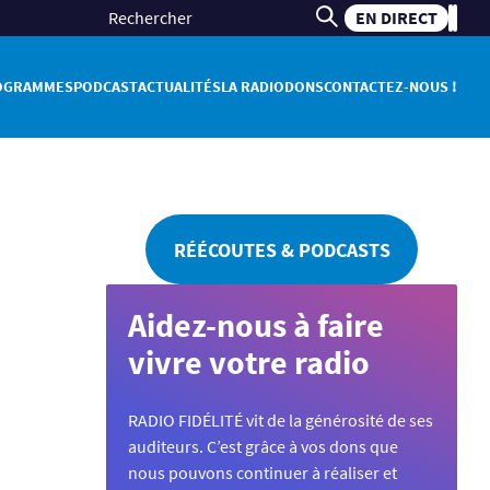
EN DIRECT
OGRAMMES
PODCAST
ACTUALITÉS
LA RADIO
DONS
CONTACTEZ-NOUS !
RÉÉCOUTES & PODCASTS
Aidez-nous à faire
vivre votre radio
RADIO FIDÉLITÉ vit de la générosité de ses
auditeurs. C’est grâce à vos dons que
nous pouvons continuer à réaliser et