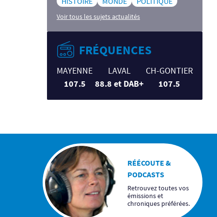
HISTOIRE
MONDE
POLITIQUE
Voir tous les sujets actualités
FRÉQUENCES
MAYENNE
LAVAL
CH-GONTIER
107.5
88.8 et DAB+
107.5
RÉÉCOUTE &
PODCASTS
Retrouvez toutes vos
émissions et
chroniques préférées.