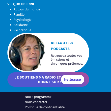
VIE QUOTIDIENNE
Autour du monde
Famille
Psychologie
Solidarité
Vie pratique
RÉÉCOUTE &
PODCASTS
Retrouvez toutes vos
émissions et
chroniques préférées.
JE SOUTIENS MA RADIO ET
helloasso
DONNE SUR :
Notre programme
Nous contacter
Politique de confidentialité