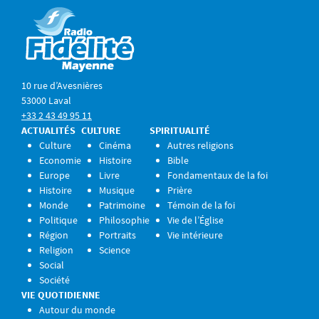
10 rue d’Avesnières
53000 Laval
+33 2 43 49 95 11
ACTUALITÉS
CULTURE
SPIRITUALITÉ
Culture
Cinéma
Autres religions
Economie
Histoire
Bible
Europe
Livre
Fondamentaux de la foi
Histoire
Musique
Prière
Monde
Patrimoine
Témoin de la foi
Politique
Philosophie
Vie de l’Église
Région
Portraits
Vie intérieure
Religion
Science
Social
Société
VIE QUOTIDIENNE
Autour du monde