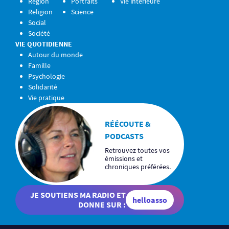
Région
Portraits
Vie intérieure
Religion
Science
Social
Société
VIE QUOTIDIENNE
Autour du monde
Famille
Psychologie
Solidarité
Vie pratique
RÉÉCOUTE &
PODCASTS
Retrouvez toutes vos
émissions et
chroniques préférées.
JE SOUTIENS MA RADIO ET
helloasso
DONNE SUR :