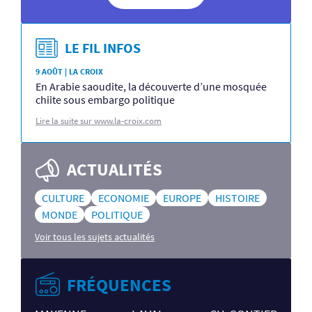
LE FIL INFOS
9 AOÛT | LA CROIX
En Arabie saoudite, la découverte d’une mosquée
chiite sous embargo politique
Lire la suite sur www.la-croix.com
ACTUALITÉS
CULTURE
ECONOMIE
EUROPE
HISTOIRE
MONDE
POLITIQUE
Voir tous les sujets actualités
FRÉQUENCES