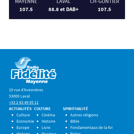
MAYENNE
LAVAL
CH-GONTIER
107.5
88.8 et DAB+
107.5
10 rue d’Avesnières
53000 Laval
+33 2 43 49 95 11
ACTUALITÉS
CULTURE
SPIRITUALITÉ
Culture
Cinéma
Autres religions
Economie
Histoire
Bible
Europe
Livre
Fondamentaux de la foi
Histoire
Musique
Prière