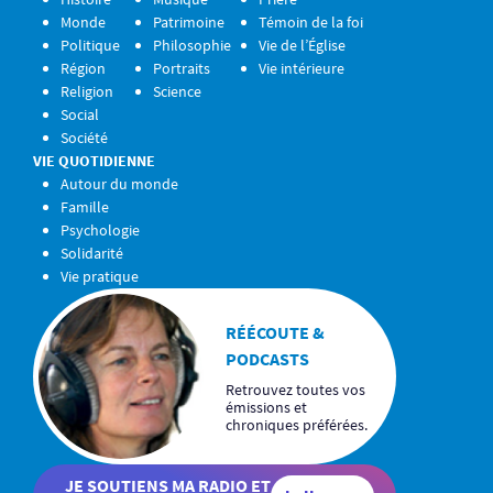
Monde
Patrimoine
Témoin de la foi
Politique
Philosophie
Vie de l’Église
Région
Portraits
Vie intérieure
Religion
Science
Social
Société
VIE QUOTIDIENNE
Autour du monde
Famille
Psychologie
Solidarité
Vie pratique
RÉÉCOUTE &
PODCASTS
Retrouvez toutes vos
émissions et
chroniques préférées.
JE SOUTIENS MA RADIO ET