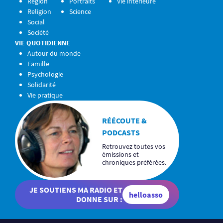
Région
Portraits
Vie intérieure
Religion
Science
Social
Société
VIE QUOTIDIENNE
Autour du monde
Famille
Psychologie
Solidarité
Vie pratique
RÉÉCOUTE &
PODCASTS
Retrouvez toutes vos
émissions et
chroniques préférées.
JE SOUTIENS MA RADIO ET
helloasso
DONNE SUR :