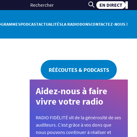
EN DIRECT
OGRAMMES
PODCAST
ACTUALITÉS
LA RADIO
DONS
CONTACTEZ-NOUS !
RÉÉCOUTES & PODCASTS
Aidez-nous à faire
vivre votre radio
RADIO FIDÉLITÉ vit de la générosité de ses
auditeurs. C’est grâce à vos dons que
nous pouvons continuer à réaliser et