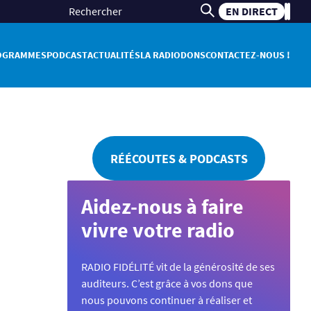
EN DIRECT
OGRAMMES
PODCAST
ACTUALITÉS
LA RADIO
DONS
CONTACTEZ-NOUS !
RÉÉCOUTES & PODCASTS
Aidez-nous à faire
vivre votre radio
RADIO FIDÉLITÉ vit de la générosité de ses
auditeurs. C’est grâce à vos dons que
nous pouvons continuer à réaliser et