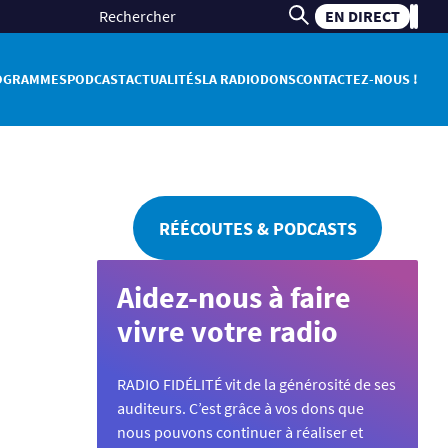
EN DIRECT
OGRAMMES
PODCAST
ACTUALITÉS
LA RADIO
DONS
CONTACTEZ-NOUS !
RÉÉCOUTES & PODCASTS
Aidez-nous à faire
vivre votre radio
RADIO FIDÉLITÉ vit de la générosité de ses
auditeurs. C’est grâce à vos dons que
nous pouvons continuer à réaliser et