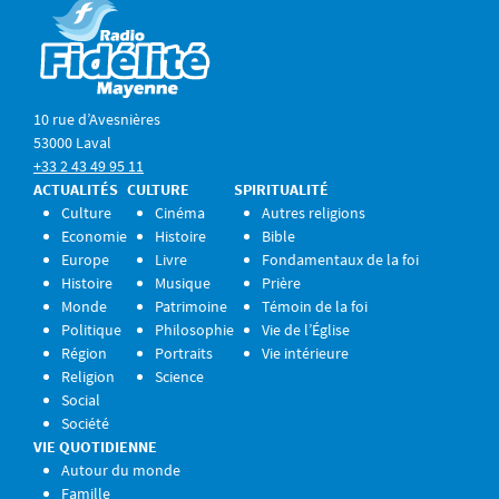
10 rue d’Avesnières
53000 Laval
+33 2 43 49 95 11
ACTUALITÉS
CULTURE
SPIRITUALITÉ
Culture
Cinéma
Autres religions
Economie
Histoire
Bible
Europe
Livre
Fondamentaux de la foi
Histoire
Musique
Prière
Monde
Patrimoine
Témoin de la foi
Politique
Philosophie
Vie de l’Église
Région
Portraits
Vie intérieure
Religion
Science
Social
Société
VIE QUOTIDIENNE
Autour du monde
Famille