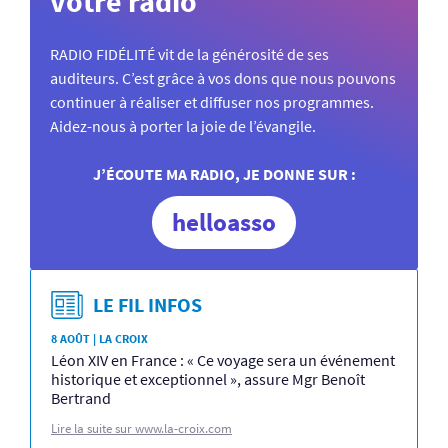
votre radio
RADIO FIDÉLITÉ vit de la générosité de ses
auditeurs. C’est grâce à vos dons que nous pouvons
continuer à réaliser et diffuser nos programmes.
Aidez-nous à porter la joie de l’évangile.
J’ÉCOUTE MA RADIO, JE DONNE SUR :
helloasso
LE FIL INFOS
8 AOÛT | LA CROIX
Léon XIV en France : « Ce voyage sera un événement
historique et exceptionnel », assure Mgr Benoît
Bertrand
Lire la suite sur www.la-croix.com