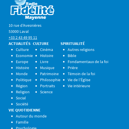
10 rue d’Avesnières
53000 Laval
+33 2 43 49 95 11
ACTUALITÉS
CULTURE
SPIRITUALITÉ
Culture
Cinéma
Autres religions
Economie
Histoire
Bible
Europe
Livre
Fondamentaux de la foi
Histoire
Musique
Prière
Monde
Patrimoine
Témoin de la foi
Politique
Philosophie
Vie de l’Église
Région
Portraits
Vie intérieure
Religion
Science
Social
Société
VIE QUOTIDIENNE
Autour du monde
Famille
Psychologie