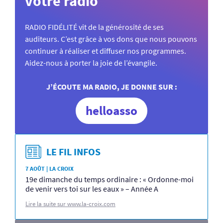
votre radio
RADIO FIDÉLITÉ vit de la générosité de ses
auditeurs. C’est grâce à vos dons que nous pouvons
continuer à réaliser et diffuser nos programmes.
Aidez-nous à porter la joie de l’évangile.
J’ÉCOUTE MA RADIO, JE DONNE SUR :
helloasso
LE FIL INFOS
7 AOÛT | LA CROIX
19e dimanche du temps ordinaire : « Ordonne-moi
de venir vers toi sur les eaux » – Année A
Lire la suite sur www.la-croix.com