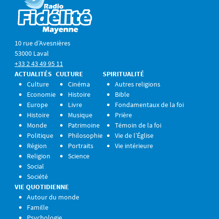
10 rue d’Avesnières
53000 Laval
+33 2 43 49 95 11
ACTUALITÉS
CULTURE
SPIRITUALITÉ
Culture
Cinéma
Autres religions
Economie
Histoire
Bible
Europe
Livre
Fondamentaux de la foi
Histoire
Musique
Prière
Monde
Patrimoine
Témoin de la foi
Politique
Philosophie
Vie de l’Église
Région
Portraits
Vie intérieure
Religion
Science
Social
Société
VIE QUOTIDIENNE
Autour du monde
Famille
Psychologie