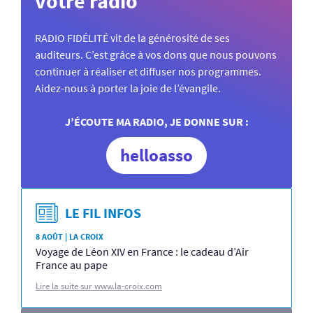
votre radio
RADIO FIDÉLITÉ vit de la générosité de ses
auditeurs. C’est grâce à vos dons que nous pouvons
continuer à réaliser et diffuser nos programmes.
Aidez-nous à porter la joie de l’évangile.
J’ÉCOUTE MA RADIO, JE DONNE SUR :
helloasso
LE FIL INFOS
8 AOÛT | LA CROIX
Voyage de Léon XIV en France : le cadeau d’Air
France au pape
Lire la suite sur www.la-croix.com