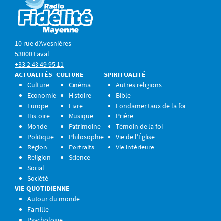
10 rue d’Avesnières
53000 Laval
+33 2 43 49 95 11
ACTUALITÉS
CULTURE
SPIRITUALITÉ
Culture
Cinéma
Autres religions
Economie
Histoire
Bible
Europe
Livre
Fondamentaux de la foi
Histoire
Musique
Prière
Monde
Patrimoine
Témoin de la foi
Politique
Philosophie
Vie de l’Église
Région
Portraits
Vie intérieure
Religion
Science
Social
Société
VIE QUOTIDIENNE
Autour du monde
Famille
Psychologie