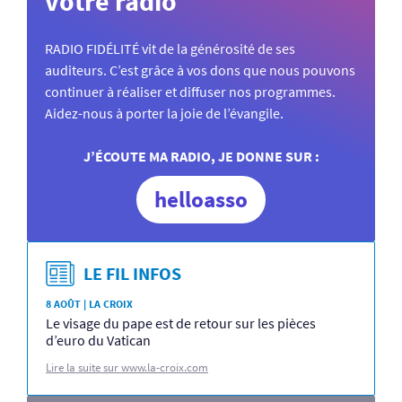
votre radio
RADIO FIDÉLITÉ vit de la générosité de ses
auditeurs. C’est grâce à vos dons que nous pouvons
continuer à réaliser et diffuser nos programmes.
Aidez-nous à porter la joie de l’évangile.
J’ÉCOUTE MA RADIO, JE DONNE SUR :
helloasso
LE FIL INFOS
8 AOÛT | LA CROIX
Le visage du pape est de retour sur les pièces
d’euro du Vatican
Lire la suite sur www.la-croix.com