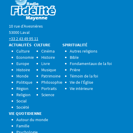
10 rue d’Avesnières
53000 Laval
+33 2 43 49 95 11
ACTUALITÉS
CULTURE
SPIRITUALITÉ
Culture
Cinéma
Autres religions
Economie
Histoire
Bible
Europe
Livre
Fondamentaux de la foi
Histoire
Musique
Prière
Monde
Patrimoine
Témoin de la foi
Politique
Philosophie
Vie de l’Église
Région
Portraits
Vie intérieure
Religion
Science
Social
Société
VIE QUOTIDIENNE
Autour du monde
Famille
Psychologie