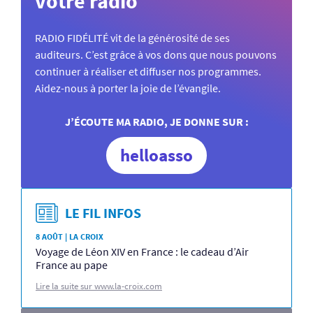
votre radio
RADIO FIDÉLITÉ vit de la générosité de ses
auditeurs. C’est grâce à vos dons que nous pouvons
continuer à réaliser et diffuser nos programmes.
Aidez-nous à porter la joie de l’évangile.
J’ÉCOUTE MA RADIO, JE DONNE SUR :
helloasso
LE FIL INFOS
8 AOÛT | LA CROIX
Voyage de Léon XIV en France : le cadeau d’Air
France au pape
Lire la suite sur www.la-croix.com