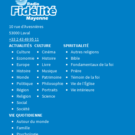
10 rue d’Avesnières
53000 Laval
+33 2 43 49 95 11
ACTUALITÉS
CULTURE
SPIRITUALITÉ
Culture
Cinéma
Autres religions
Economie
Histoire
Bible
Europe
Livre
Fondamentaux de la foi
Histoire
Musique
Prière
Monde
Patrimoine
Témoin de la foi
Politique
Philosophie
Vie de l’Église
Région
Portraits
Vie intérieure
Religion
Science
Social
Société
VIE QUOTIDIENNE
Autour du monde
Famille
Psychologie