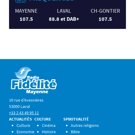
MAYENNE
LAVAL
CH-GONTIER
107.5
88.8 et DAB+
107.5
10 rue d’Avesnières
53000 Laval
+33 2 43 49 95 11
ACTUALITÉS
CULTURE
SPIRITUALITÉ
Culture
Cinéma
Autres religions
Economie
Histoire
Bible