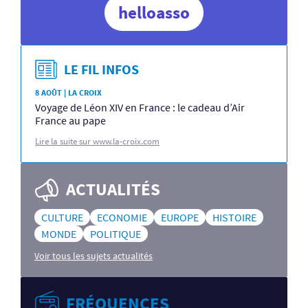
helloasso
LE FIL INFOS
8 AOÛT | LA CROIX
Voyage de Léon XIV en France : le cadeau d’Air
France au pape
Lire la suite sur www.la-croix.com
ACTUALITÉS
CULTURE
ECONOMIE
EUROPE
HISTOIRE
MONDE
POLITIQUE
Voir tous les sujets actualités
FRÉQUENCES