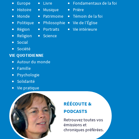
Europe
Livre
Fondamentaux de la foi
Histoire
Musique
Prière
Monde
Patrimoine
Témoin de la foi
Politique
Philosophie
Vie de l’Église
Région
Portraits
Vie intérieure
Religion
Science
Social
Société
VIE QUOTIDIENNE
Autour du monde
Famille
Psychologie
Solidarité
Vie pratique
RÉÉCOUTE &
PODCASTS
Retrouvez toutes vos
émissions et
chroniques préférées.