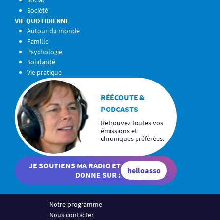
Social
Société
VIE QUOTIDIENNE
Autour du monde
Famille
Psychologie
Solidarité
Vie pratique
RÉÉCOUTE &
PODCASTS
Retrouvez toutes vos
émissions et
chroniques préférées.
JE SOUTIENS MA RADIO ET
helloasso
DONNE SUR :
Notre programme
Nous contacter