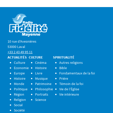
10 rue d’Avesnières
53000 Laval
+33 2 43 49 95 11
ACTUALITÉS
CULTURE
SPIRITUALITÉ
Culture
Cinéma
Autres religions
Economie
Histoire
Bible
Europe
Livre
Fondamentaux de la foi
Histoire
Musique
Prière
Monde
Patrimoine
Témoin de la foi
Politique
Philosophie
Vie de l’Église
Région
Portraits
Vie intérieure
Religion
Science
Social
Société