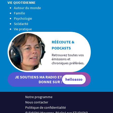
VIE QUOTIDIENNE
Autour du monde
Famille
Psychologie
Solidarité
Vie pratique
RÉÉCOUTE &
PODCASTS
Retrouvez toutes vos
émissions et
chroniques préférées.
JE SOUTIENS MA RADIO ET
helloasso
DONNE SUR :
Notre programme
Nous contacter
Politique de confidentialité
© Fidélité Mayenne. Réalisé par STUDIOV3