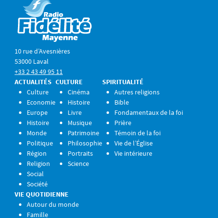
10 rue d’Avesnières
53000 Laval
+33 2 43 49 95 11
ACTUALITÉS
CULTURE
SPIRITUALITÉ
Culture
Cinéma
Autres religions
Economie
Histoire
Bible
Europe
Livre
Fondamentaux de la foi
Histoire
Musique
Prière
Monde
Patrimoine
Témoin de la foi
Politique
Philosophie
Vie de l’Église
Région
Portraits
Vie intérieure
Religion
Science
Social
Société
VIE QUOTIDIENNE
Autour du monde
Famille