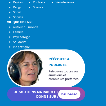
Région
Portraits
Vie intérieure
Religion
Science
Social
Société
VIE QUOTIDIENNE
Autour du monde
Famille
Psychologie
Solidarité
Vie pratique
RÉÉCOUTE &
PODCASTS
Retrouvez toutes vos
émissions et
chroniques préférées.
JE SOUTIENS MA RADIO ET
helloasso
DONNE SUR :