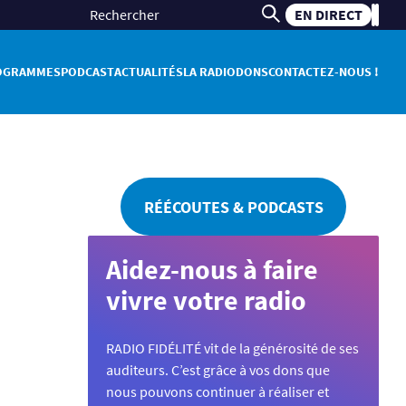
EN DIRECT
OGRAMMES
PODCAST
ACTUALITÉS
LA RADIO
DONS
CONTACTEZ-NOUS !
RÉÉCOUTES & PODCASTS
Aidez-nous à faire
vivre votre radio
RADIO FIDÉLITÉ vit de la générosité de ses
auditeurs. C’est grâce à vos dons que
nous pouvons continuer à réaliser et