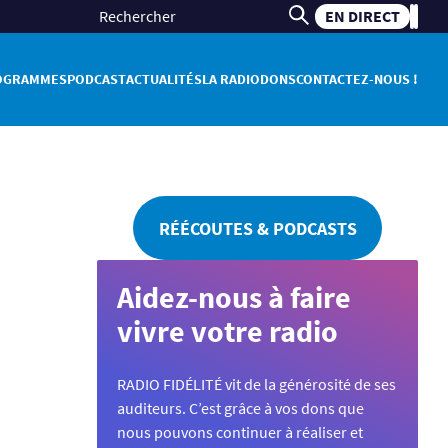
EN DIRECT
OGRAMMES
PODCAST
ACTUALITÉS
LA RADIO
DONS
CONTACTEZ-NOUS !
RÉÉCOUTES & PODCASTS
Aidez-nous à faire
vivre votre radio
RADIO FIDÉLITÉ vit de la générosité de ses
auditeurs. C’est grâce à vos dons que
nous pouvons continuer à réaliser et