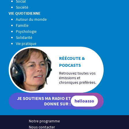
Social
Société
VIE QUOTIDIENNE
Autour du monde
Famille
Psychologie
Solidarité
Vie pratique
RÉÉCOUTE &
PODCASTS
Retrouvez toutes vos
émissions et
chroniques préférées.
JE SOUTIENS MA RADIO ET
helloasso
DONNE SUR :
Notre programme
Nous contacter