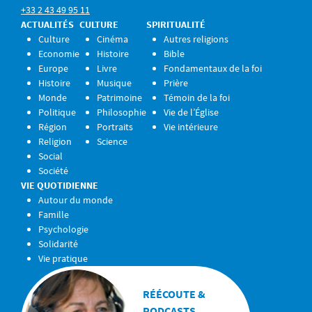
+33 2 43 49 95 11
ACTUALITÉS
CULTURE
SPIRITUALITÉ
Culture
Cinéma
Autres religions
Economie
Histoire
Bible
Europe
Livre
Fondamentaux de la foi
Histoire
Musique
Prière
Monde
Patrimoine
Témoin de la foi
Politique
Philosophie
Vie de l’Église
Région
Portraits
Vie intérieure
Religion
Science
Social
Société
VIE QUOTIDIENNE
Autour du monde
Famille
Psychologie
Solidarité
Vie pratique
RÉÉCOUTE &
PODCASTS