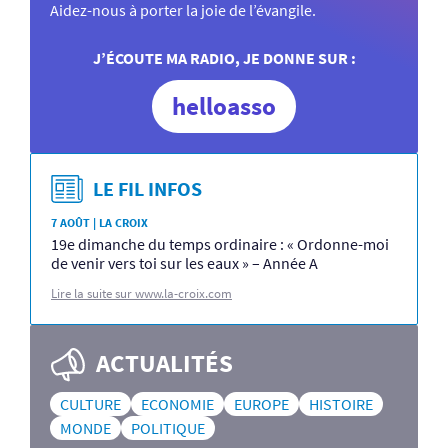
Aidez-nous à porter la joie de l’évangile.
J’ÉCOUTE MA RADIO, JE DONNE SUR :
helloasso
LE FIL INFOS
7 AOÛT | LA CROIX
19e dimanche du temps ordinaire : « Ordonne-moi
de venir vers toi sur les eaux » – Année A
Lire la suite sur www.la-croix.com
ACTUALITÉS
CULTURE
ECONOMIE
EUROPE
HISTOIRE
MONDE
POLITIQUE