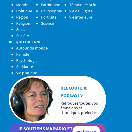
Monde
Patrimoine
Témoin de la foi
Politique
Philosophie
Vie de l’Église
Région
Portraits
Vie intérieure
Religion
Science
Social
Société
VIE QUOTIDIENNE
Autour du monde
Famille
Psychologie
Solidarité
Vie pratique
RÉÉCOUTE &
PODCASTS
Retrouvez toutes vos
émissions et
chroniques préférées.
JE SOUTIENS MA RADIO ET
helloasso