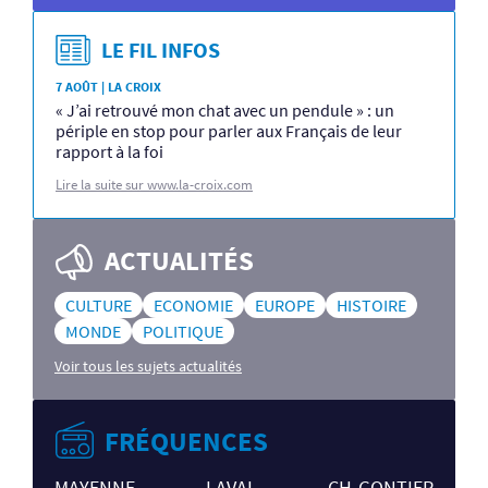
LE FIL INFOS
7 AOÛT | LA CROIX
« J’ai retrouvé mon chat avec un pendule » : un
périple en stop pour parler aux Français de leur
rapport à la foi
Lire la suite sur www.la-croix.com
ACTUALITÉS
CULTURE
ECONOMIE
EUROPE
HISTOIRE
MONDE
POLITIQUE
Voir tous les sujets actualités
FRÉQUENCES
MAYENNE
LAVAL
CH-GONTIER