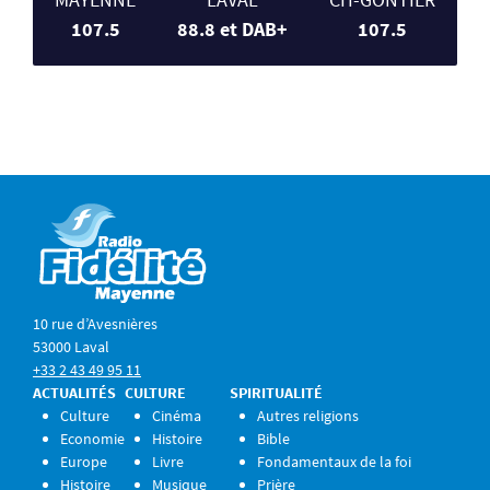
107.5
88.8 et DAB+
107.5
10 rue d’Avesnières
53000 Laval
+33 2 43 49 95 11
ACTUALITÉS
CULTURE
SPIRITUALITÉ
Culture
Cinéma
Autres religions
Economie
Histoire
Bible
Europe
Livre
Fondamentaux de la foi
Histoire
Musique
Prière