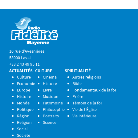
10 rue d’Avesnières
53000 Laval
+33 2 43 49 95 11
ACTUALITÉS
CULTURE
SPIRITUALITÉ
Culture
Cinéma
Autres religions
Economie
Histoire
Bible
Europe
Livre
Fondamentaux de la foi
Histoire
Musique
Prière
Monde
Patrimoine
Témoin de la foi
Politique
Philosophie
Vie de l’Église
Région
Portraits
Vie intérieure
Religion
Science
Social
Société