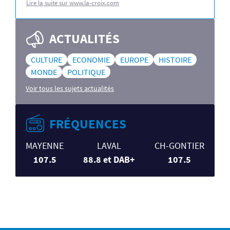
Lire la suite sur www.la-croix.com
ACTUALITÉS
CULTURE
ECONOMIE
EUROPE
HISTOIRE
MONDE
POLITIQUE
Voir tous les sujets actualités
FRÉQUENCES
MAYENNE
LAVAL
CH-GONTIER
107.5
88.8 et DAB+
107.5