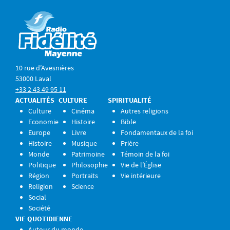
10 rue d’Avesnières
53000 Laval
+33 2 43 49 95 11
ACTUALITÉS
CULTURE
SPIRITUALITÉ
Culture
Cinéma
Autres religions
Economie
Histoire
Bible
Europe
Livre
Fondamentaux de la foi
Histoire
Musique
Prière
Monde
Patrimoine
Témoin de la foi
Politique
Philosophie
Vie de l’Église
Région
Portraits
Vie intérieure
Religion
Science
Social
Société
VIE QUOTIDIENNE
Autour du monde